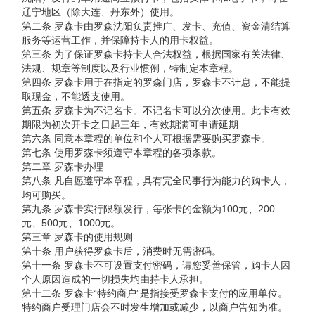
辽宁地区（除大连、丹东外）使用。
第二条 罗森卡由罗森沈阳负责推广、发卡、充值、资金清结算
服务等运营工作，并保障持卡人的用卡权益。
第三条 为了保证罗森卡持卡人合法权益，根据国家有关法律、
法规、规章等制度以及行业惯例，特制定本章程。
第四条 罗森卡用于在指定的罗森门店，罗森卡不计息，不能提
取现金，不能透支使用。
第五条 罗森卡为不记名卡。不记名卡可以分次使用。此卡有效
期限为初次开卡之日起三年，有效期满可申请延期
第六条 同意本章程的单位和个人可根据需要购买罗森卡。
第七条 使用罗森卡须遵守本章程的各项条款。
第二章 罗森卡办理
第八条 凡自愿遵守本章程，具有完全民事行为能力的购卡人，
均可购买。
第九条 罗森卡实行限额发行，每张卡的金额为100元、200
元、500元、1000元。
第三章 罗森卡的使用规则
第十条 用户获得罗森卡后，消费时无需密码。
第十一条 罗森卡不可设置支付密码，请您妥善保管，购卡人因
个人原因造成的一切损失均由持卡人承担。
第十二条 罗森卡“特约商户”是指接受罗森卡支付的应用单位。
特约商户受理门店会不时发生增加或减少，以商户告知为准。