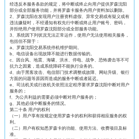
经违反本服务条款的规定，将中断或终止向用户提供罗森沈阳
部分或全部服务功能，并将罗森卡服务内用户资料加以删除。
2、罗森沈阳在发现用户注册资料虚假、异常交易或有疑义或有
违法嫌疑时，不经通知有权先行中断或终止用户账号、密码，
并拒绝用户使用罗森沈阳部分或全部服务功能。
3、系统因下列状况无法正常运作，使用户无法使用相关服务，
包括但不限于：
a、罗森沈阳交易系统停机维护期间。
b、电信设备出现故障不能进行数据传输的。
c、因台风、地震、海啸、洪水、停电、战争、恐怖袭击等不可
抗力之因素，造成系统障碍不能执行业务的。
d、由于黑客攻击、电信部门技术调整或故障、网站升级、银行
方面的问题等原因而造成的服务中断或者延迟。
e、司法机关或行政机关依照法定程序要求罗森沈阳中断对用户
服务的；
f、为公共利益的需要必须中断对用户服务的；
g、其他必须中断服务的情况。
第二十条 用户的权利
（一）用户享有按规定使用罗森卡的权利和获得相应服务的权
利。
（二）用户有权知悉罗森卡的功能、使用方法、收费项目及标
准。