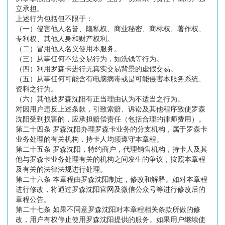
立承担。
上述行为包括但不限于：
（一）侵害他人名誉、隐私权、商业秘密、商标权、著作权、
专利权、其他人身和财产权利。
（二）冒用他人名义使用本服务。
（三）从事任何不法交易行为，如洗钱等行为。
（四）利用罗森卡进行无真实交易背景的虚假交易。
（五）从事任何可能含有电脑病毒或是可能侵害本服务系统、
资料之行为。
（六）其他被罗森沈阳有正当理由认为不适当之行为。
对因用户违反上述条款，引致索赔、诉讼及其他程序致使罗森
沈阳受到损害的，应承担赔偿责任（包括合理的律师费用）。
第二十四条 罗森沈阳办理罗森卡业务的分支机构，属于罗森卡
业务处理的有关机构，持卡人均须遵守本章程。
第二十五条 罗森沈阳，特约商户，代理销售机构，持卡人及其
他与罗森卡业务处理有关的机构之间发生的争议，按照本章程
及有关的法律法规进行处理。
第二十六条 本章程由罗森沈阳制定，修改和解释。如对本章程
进行修改，将通过罗森沈阳官网及微信公众号等进行修改后的
章程公告。
第二十七条 如果不同意罗森沈阳对本章程相关条款所做的修
改，用户有权停止使用罗森沈阳提供的服务。如果用户继续使