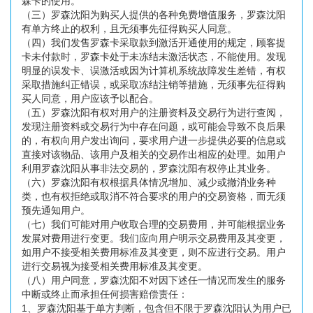
森卡的使用。
（三）罗森沈阳为购买人提供的各种免费增值服务，罗森沈阳
有单方终止的权利，且无须事先征得购买人同意。
（四）我们发售罗森卡采取款到激活开通使用的规定，顾客提
卡未付款时，罗森卡处于未冻结未激活状态，不能使用。发现
明显的误发卡、误激活或因为计算机系统故障发生差错，有权
采取措施纠正错误，或采取冻结注销等措施，无须事先征得购
买人同意，用户应该予以配合。
（五）罗森沈阳有权对用户的注册资料及交易行为进行查阅，
发现注册资料或交易行为中存在问题，或可能会导致不良后果
的，有权向用户发出询问，要求用户进一步提供必要的信息或
直接对该物品、该用户及相关的交易作出相应的处理。如用户
利用罗森沈阳从事非法交易的，罗森沈阳有权停止其业务。
（六）罗森沈阳有权根据具体情况增加、减少或撤消业务种
类，也有权拒绝或取消不符合要求的用户的交易资格，而无须
预先通知用户。
（七）我们可能对用户收取合理的交易费用，并可能根据业务
发展对费用进行变更。我们应向用户明示交易费用及其变更，
如用户不接受相关费用标准及其变更，则不应进行交易。用户
进行交易视为接受相关费用标准及其变更。
（八）用户同意，罗森沈阳不对因下述任一情况而发生的服务
中断或终止而承担任何损害赔偿责任：
1、罗森沈阳基于单方判断，包含但不限于罗森沈阳认为用户已