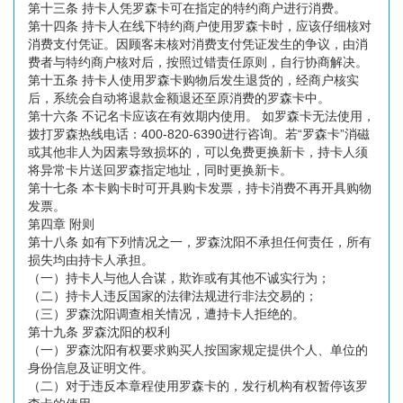
第十三条 持卡人凭罗森卡可在指定的特约商户进行消费。
第十四条 持卡人在线下特约商户使用罗森卡时，应该仔细核对
消费支付凭证。因顾客未核对消费支付凭证发生的争议，由消
费者与特约商户核对后，按照过错责任原则，自行协商解决。
第十五条 持卡人使用罗森卡购物后发生退货的，经商户核实
后，系统会自动将退款金额退还至原消费的罗森卡中。
第十六条 不记名卡应该在有效期内使用。 如罗森卡无法使用，
拨打罗森热线电话：400-820-6390进行咨询。若“罗森卡”消磁
或其他非人为因素导致损坏的，可以免费更换新卡，持卡人须
将异常卡片送回罗森指定地址，同时更换新卡。
第十七条 本卡购卡时可开具购卡发票，持卡消费不再开具购物
发票。
第四章 附则
第十八条 如有下列情况之一，罗森沈阳不承担任何责任，所有
损失均由持卡人承担。
（一）持卡人与他人合谋，欺诈或有其他不诚实行为；
（二）持卡人违反国家的法律法规进行非法交易的；
（三）罗森沈阳调查相关情况，遭持卡人拒绝的。
第十九条 罗森沈阳的权利
（一）罗森沈阳有权要求购买人按国家规定提供个人、单位的
身份信息及证明文件。
（二）对于违反本章程使用罗森卡的，发行机构有权暂停该罗