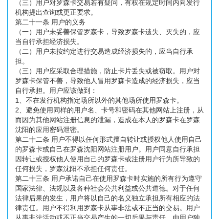
（三）用户对罗森卡交易若有疑问，有权在规定时间内向发行
机构提出查询或更正要求。
第二十一条 用户的义务
（一）用户未妥善保管罗森卡，导致罗森卡遗失、灭失的，应
当自行承担经济损失。
（二）用户未按约定进行交易造成经济损失的，应当自行承
担。
（三）用户应采取合理措施，防止卡片丢失或被窃取。用户对
罗森卡保管不善，导致他人冒用罗森卡造成的经济损失，应当
自行承担。用户应该做到：
1、不在发行机构指定场所以外的其他场所使用罗森卡。
2、避免使用同样的用户名、卡号和密码在其他网站上注册，从
而因为其他网站注册信息的泄漏，造成在本人的罗森卡在罗森
沈阳的应用密码泄密。
第二十二条 用户不得以任何形式擅自转让或授权他人使用自己
的罗森卡或自己在罗森沈阳网站注册用户。用户同意自行承担
因转让或授权他人使用自己的罗森卡或注册用户行为所导致的
任何损失，罗森沈阳不承担任何责任。
第二十三条 用户承诺自己在使用罗森卡时实施的所有行为遵守
国家法律、法规以及各种社会公共利益或公共道德。对于任何
法律后果的发生，用户将以自己的名义独立承担所有相应的法
律责任。用户不得利用罗森卡从事非法或不正当的交易。用户
从事非法活动或不正当交易产生的一切后果与责任，由用户独